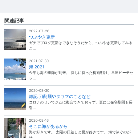
関連記事
2022-07-26
つぶやき更新
ガチでブログ更新はできなそうだから、つぶやき更新してみる
こ…
2021-07-30
海 2021
今年も海の季節が到来。 待ちに待った梅雨明け、早速ビーチセ
ッ…
2020-08-30
雑記 刀削麺やタワマのことなど
コロナのせいでジムに復会できておらず、更には在宅期間も長
引…
2020-08-16
そこに海があるから
海が好きです。 太陽の日差しと夏が好きです。 海で泳ぐのが
好…