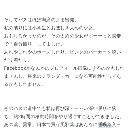
そしてバスはほぼ満席のまま出発。
私の隣りには小学生とおぼしき太めの少女。
おもしろかったのが、その太めの少女がずーーっと携帯
で「自分撮り」してました。
あれやこれやのポーズしたり、ピンクのパーカーを脱い
だり着たり。
Facebook
かなんかの
プロフィール画像
にするのかもしれ
ませんし、将来の
ミランダ・カー
になる可能性だってあ
るかもしれません。
そのバスの道中でも私は再び深～～～い深い眠りに落
ち、約2時間の移動時間をやり過ごすことができました。
あの薬、異常。日本で買う風邪薬はあんなに
睡眠薬
入っ