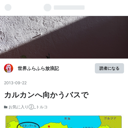
世界ふらふら放浪記
読者になる
2013
-
09
-
22
カルカンへ向かうバスで
お気に入り②_トルコ